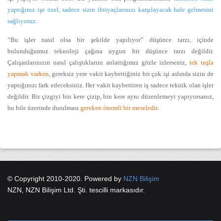
yaptığınız işe özel, sadece sizin ihtiyaçlarınızı karşılayacak hale gelmesini
sağlıyoruz.
“Bu işler nasıl olsa bir şekilde yapılıyor” düşünce tarzı, içinde
bulunduğumuz teknoloji çağına uygun bir düşünce tarzı değildir.
Çalışanlarınızın nasıl çalıştıklarını anlattığımız gözle izlerseniz,
tek tuşla
yapmak varken
, gereksiz yere vakit kaybettiğiniz bir çok işi aslında sizin de
yaptığınızı fark edeceksiniz. Her vakit kaybettiren iş sadece teknik olan işler
değildir. Bir çizgiyi bin kere çizip, bin kere aynı düzenlemeyi yapıyorsanız,
bu bile üzerinde durulması
gereken önemli bir meseledir
.
© Copyright 2010-2020. Powered by
NZN Bilişim
NZN, NZN Bilişim Ltd. Şti. tescilli markasıdır.