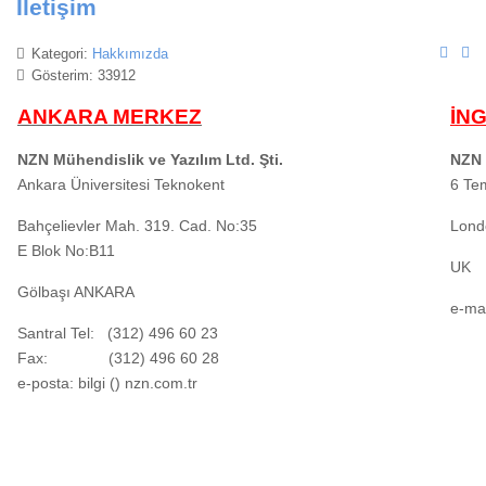
İletişim
Kategori:
Hakkımızda
Gösterim: 33912
ANKARA MERKEZ
İN
NZN Mühendislik ve Yazılım Ltd. Şti.
NZN 
Ankara Üniversitesi Teknokent
6 Te
Bahçelievler Mah. 319. Cad. No:35
Lond
E Blok No:B11
UK
Gölbaşı ANKARA
e-mai
Santral Tel: (312) 496 60 23
Fax: (312) 496 60 28
e-posta: bilgi () nzn.com.tr